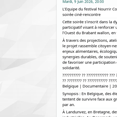
Mardi, 9 Juin 2026, 20:00
L’Equipe du festival Nourrir Co
soirée ciné-rencontre
Cette soirée s’inscrit dans la
participatif visant à renforcer
l’Ouest du Brabant wallon, en 
À travers des projections, ateli
le projet rassemble citoyen·ne
enjeux alimentaires, écologiqu
synergies durables, de soutenir 
de favoriser une participation
solidarité.
?????????? ?? ???????????? ??? 
?? ???????? ?? ??????????? ????
Belgique | Documentaire | 2
Synopsis : En Belgique, des él
tentent de survivre face aux g
par an.
À Landunvez, en Bretagne, des 